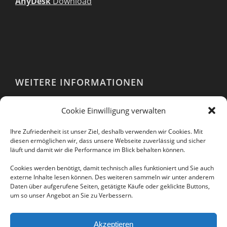
AnyDesk
Download
WEITERE INFORMATIONEN
Webshop
Cookie Einwilligung verwalten
Impressum
AGB
Ihre Zufriedenheit ist unser Ziel, deshalb verwenden wir Cookies. Mit
EULA
diesen ermöglichen wir, dass unsere Webseite zuverlässig und sicher
läuft und damit wir die Performance im Blick behalten können.
Datenschutzerklärung
Cookies werden benötigt, damit technisch alles funktioniert und Sie auch
externe Inhalte lesen können. Des weiteren sammeln wir unter anderem
Daten über aufgerufene Seiten, getätigte Käufe oder geklickte Buttons,
um so unser Angebot an Sie zu Verbessern.
Folgen Sie uns auch in unseren sozialen
Netzwerken:
Akzeptieren