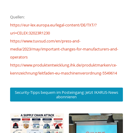
Quellen:
https://eur-lex.europa.eu/legal-content/DE/TXT/?
uri=CELEX:32023R1230
https://www.tuvsud.com/en/press-and-
media/2023/may/important-changes-for-manufacturers-and-
operators
https://www.produktentwicklung.ihk.de/produktmarken/ce-
kennzeichnung/leitfaden-eu-maschinenverordnung-5549614
Security-Tipps bequem im Posteingang: Jetzt IKARUS-News
abonnieren