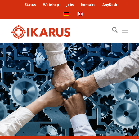
Status
Webshop
Jobs
Kontakt
AnyDesk