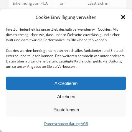
Erkennung von PUA
on
Lässt sich im
und PUP
Abschnitt Guard
Cookie Einwilligung verwalten
deaktivieren.
Ihre Zufriedenheit ist unser Ziel, deshalb verwenden wir Cookies. Mit
Systemüberwachung
on
Lässt sich im Menü
diesen ermöglichen wir, dass unsere Webseite zuverlässig und sicher
nach Neustart
Extras →
läuft und damit wir die Performance im Blick behalten können.
Einstellungen /
Cookies werden benötigt, damit technisch alles funktioniert und Sie auch
Reiter Extras
externe Inhalte lesen können. Des weiteren sammeln wir unter anderem
Daten über aufgerufene Seiten, getätigte Käufe oder geklickte Buttons,
deaktivieren.
um so unser Angebot an Sie zu Verbessern.
Standardeinstellungen
on
Lässt sich im Menü
Akzeptieren
verwenden
Extras →
Einstellungen /
Ablehnen
Reiter Exklusionen
deaktivieren.
Einstellungen
Maximale Dateigröße
off
Größe in MB, bis zu
Datenschutzerklärung
AGB
(In MB)
der Dateien