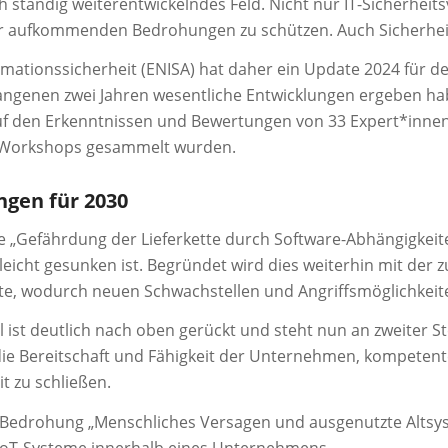
ch ständig weiterentwickelndes Feld. Nicht nur IT-Sicherhe
vor aufkommenden Bedrohungen zu schützen. Auch Sicherhei
mationssicherheit (ENISA) hat daher ein Update 2024 für de
ergangenen zwei Jahren wesentliche Entwicklungen ergeben h
auf den Erkenntnissen und Bewertungen von 33 Expert*innen
 Workshops gesammelt wurden.
ngen für 2030
die „Gefährdung der Lieferkette durch Software-Abhängigkei
 leicht gesunken ist. Begründet wird dies weiterhin mit de
ette, wodurch neuen Schwachstellen und Angriffsmöglichkeit
ist deutlich nach oben gerückt und steht nun an zweiter S
r die Bereitschaft und Fähigkeit der Unternehmen, kompetent
t zu schließen.
 die Bedrohung „Menschliches Versagen und ausgenutzte Alt
IoT-Systeme innerhalb eines Unternehmens.