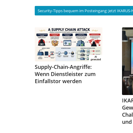
Security-Tipps bequem im Posteingang: Jetzt IKARUS
Supply-Chain-Angriffe:
Wenn Dienstleister zum
Einfallstor werden
IKA
Gew
Chal
und 