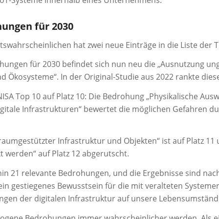
ungen für 2030
swahrscheinlichen hat zwei neue Einträge in die Liste der T
ohungen für 2030 befindet sich nun neu die „Ausnutzung un
 Ökosysteme“. In der Original-Studie aus 2022 rankte diese
NISA Top 10 auf Platz 10: Die Bedrohung „Physikalische Aus
igitale Infrastrukturen“ bewertet die möglichen Gefahren 
umgestützter Infrastruktur und Objekten“ ist auf Platz 11 u
t werden“ auf Platz 12 abgerutscht.
hin 21 relevante Bedrohungen, und die Ergebnisse sind nac
ein gestiegenes Bewusstsein für die mit veralteten Syste
gen der digitalen Infrastruktur auf unsere Lebensumständ
zogene Bedrohungen immer wahrscheinlicher werden. Als ei