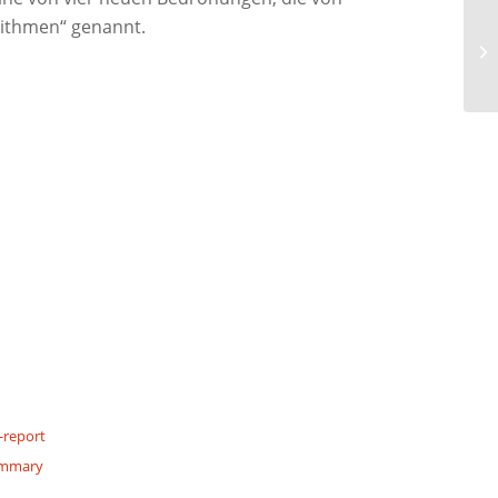
rithmen“ genannt.
-report
summary