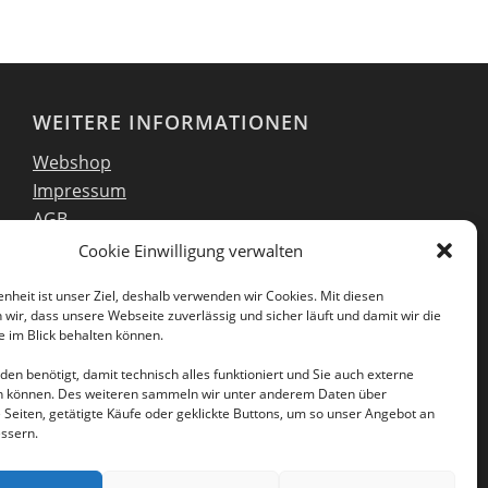
WEITERE INFORMATIONEN
Webshop
Impressum
AGB
EULA
Cookie Einwilligung verwalten
Datenschutzerklärung
enheit ist unser Ziel, deshalb verwenden wir Cookies. Mit diesen
wir, dass unsere Webseite zuverlässig und sicher läuft und damit wir die
 im Blick behalten können.
en benötigt, damit technisch alles funktioniert und Sie auch externe
Folgen Sie uns auch in unseren sozialen
en können. Des weiteren sammeln wir unter anderem Daten über
Netzwerken:
 Seiten, getätigte Käufe oder geklickte Buttons, um so unser Angebot an
essern.