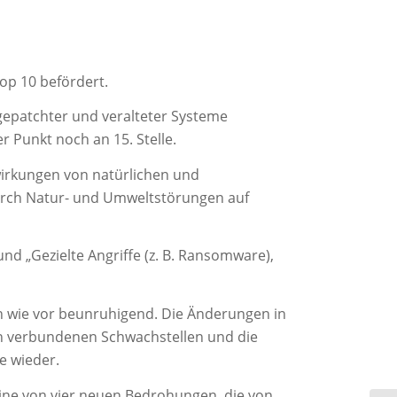
op 10 befördert.
gepatchter und veralteter Systeme
r Punkt noch an 15. Stelle.
wirkungen von natürlichen und
durch Natur- und Umweltstörungen auf
nd „Gezielte Angriffe (z. B. Ransomware),
h wie vor beunruhigend. Die Änderungen in
men verbundenen Schwachstellen und die
e wieder.
ne von vier neuen Bedrohungen, die von