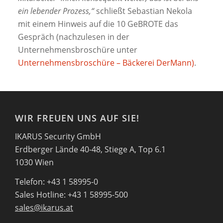
ein lebender Prozess,“
schließt Sebastian Nekola
mit einem Hinweis auf die 10 GeBROTE das
Gespräch (nachzulesen in der
Unternehmensbroschüre unter
Unternehmensbroschüre – Bäckerei DerMann)
.
WIR FREUEN UNS AUF SIE!
IKARUS Security GmbH
Erdberger Lände 40-48, Stiege A, Top 6.1
1030 Wien
Telefon: +43 1 58995-0
Sales Hotline: +43 1 58995-500
sales@ikarus.at