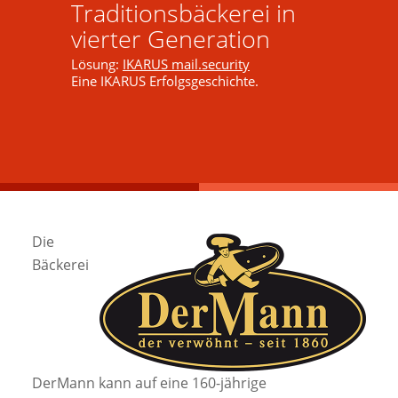
Traditionsbäckerei in
vierter Generation
Lösung:
IKARUS mail.security
Eine IKARUS Erfolgsgeschichte.
Die
Bäckerei
DerMann kann auf eine 160-jährige