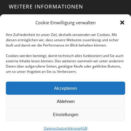
WEITERE INFORMATIONEN
Webshop
Cookie Einwilligung verwalten
Impressum
AGB
Ihre Zufriedenheit ist unser Ziel, deshalb verwenden wir Cookies. Mit
EULA
diesen ermöglichen wir, dass unsere Webseite zuverlässig und sicher
läuft und damit wir die Performance im Blick behalten können.
Datenschutzerklärung
Cookies werden benötigt, damit technisch alles funktioniert und Sie auch
externe Inhalte lesen können. Des weiteren sammeln wir unter anderem
Daten über aufgerufene Seiten, getätigte Käufe oder geklickte Buttons,
um so unser Angebot an Sie zu Verbessern.
Folgen Sie uns auch in unseren sozialen
Netzwerken:
Akzeptieren
Ablehnen
Einstellungen
Datenschutzerklärung
AGB
© Copyright -
IKARUS Security