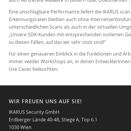
auch versteckte Malware in Bildern oder Dokumenten“, 
Eine unschlagbare Performance liefert die IKARUS sca
Erkennungsraten bleiben auch ohne Internetverbindung
unterschiedlichen Scans als auch in der virtuellen Umgeb
„Unsere SDK-Kunden mit entsprechenden isolierten Ge
zu diesen Fällen, auf das wir sehr stolz sind!“
Für einen genaueren Einblick in die Funktionen und Ar
immer wieder Workshops an, in denen EntwicklerInnen
Use Cases beleuchten.
WIR FREUEN UNS AUF SIE!
IKARUS Security GmbH
Erdberger Lände 40-48, Stiege A, Top 6.1
1030 Wien