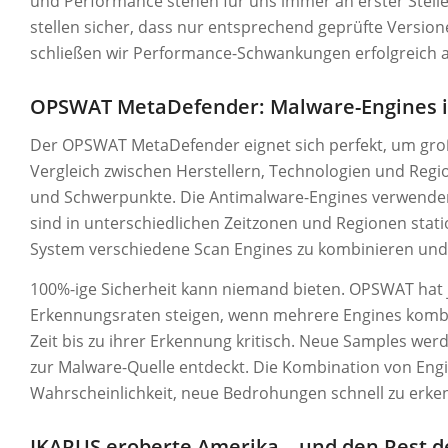
und Performance stehen für uns immer an erster Stelle
stellen sicher, dass nur entsprechend geprüfte Version
schließen wir Performance-Schwankungen erfolgreich a
OPSWAT MetaDefender: Malware-Engines im
Der OPSWAT MetaDefender eignet sich perfekt, um gro
Vergleich zwischen Herstellern, Technologien und Regi
und Schwerpunkte. Die Antimalware-Engines verwenden 
sind in unterschiedlichen Zeitzonen und Regionen stat
System verschiedene Scan Engines zu kombinieren und 
100%-ige Sicherheit kann niemand bieten. OPSWAT hat 
Erkennungsraten steigen, wenn mehrere Engines kombin
Zeit bis zu ihrer Erkennung kritisch. Neue Samples wer
zur Malware-Quelle entdeckt. Die Kombination von Engi
Wahrscheinlichkeit, neue Bedrohungen schnell zu erke
IKARUS eroberte Amerika – und den Rest d