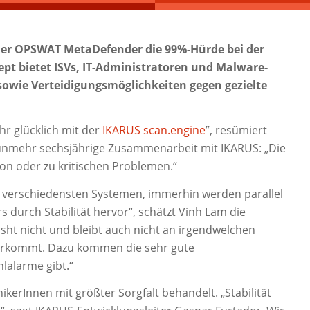
der OPSWAT MetaDefender die 99%-Hürde bei der
t bietet ISVs, IT-Administratoren und Malware-
sowie Verteidigungsmöglichkeiten gegen gezielte
hr glücklich mit der
IKARUS scan.engine
”, resümiert
nunmehr sechsjährige Zusammenarbeit mit IKARUS: „Die
ion oder zu kritischen Problemen.“
 verschiedensten Systemen, immerhin werden parallel
 durch Stabilität hervor“, schätzt Vinh Lam die
sht nicht und bleibt auch nicht an irgendwelchen
orkommt. Dazu kommen die sehr gute
lalarme gibt.“
erInnen mit größter Sorgfalt behandelt. „Stabilität