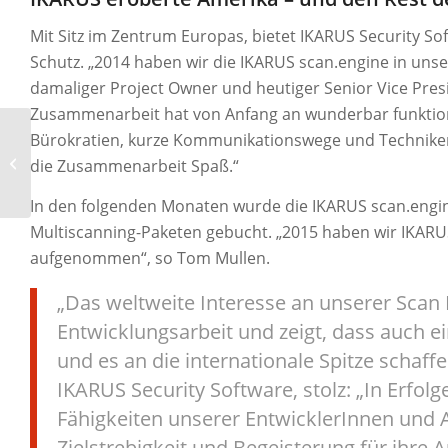
Mit Sitz im Zentrum Europas, bietet IKARUS Security So
Schutz. „2014 haben wir die IKARUS scan.engine in unser
damaliger Project Owner und heutiger Senior Vice Pre
Zusammenarbeit hat von Anfang an wunderbar funktion
Bürokratien, kurze Kommunikationswege und TechnikerIn
Landesschulrat NÖ
die Zusammenarbeit Spaß.“
In den folgenden Monaten wurde die IKARUS scan.engi
Multiscanning-Paketen gebucht. „2015 haben wir IKARU
aufgenommen“, so Tom Mullen.
„Das weltweite Interesse an unserer Scan 
Entwicklungsarbeit und zeigt, dass auch e
und es an die internationale Spitze schaffe
IKARUS Security Software, stolz: „In Erfol
Fähigkeiten unserer EntwicklerInnen und 
Zielstrebigkeit und Begeisterung für ihre 