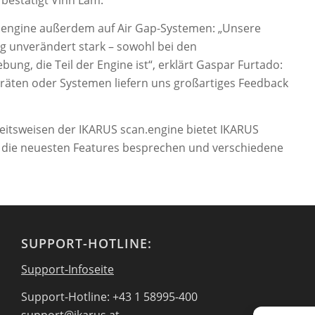
bestätigt Vinh Lam.
n.engine außerdem auf Air Gap-Systemen: „Unsere
 unverändert stark – sowohl bei den
ung, die Teil der Engine ist“, erklärt Gaspar Furtado:
räten oder Systemen liefern uns großartiges Feedback
beitsweisen der IKARUS scan.engine bietet IKARUS
 die neuesten Features besprechen und verschiedene
SUPPORT-HOTLINE:
Support-Infoseite
Support-Hotline: +43 1 58995-400