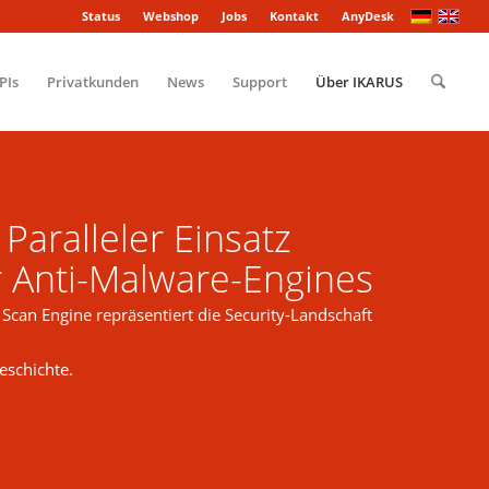
Status
Webshop
Jobs
Kontakt
AnyDesk
PIs
Privatkunden
News
Support
Über IKARUS
aralleler Einsatz
 Anti-Malware-Engines
can Engine repräsentiert die Security-Landschaft
eschichte.