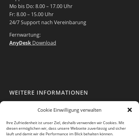
Mo bis Do: 8.00 – 17.00 Uhr
Fr: 8.00 – 15.00 Uhr
24/7 Support nach Vereinbarung
Fernwartung:
AnyDesk
Download
WEITERE INFORMATIONEN
Webshop
Cookie Einwilligung verwalten
Impressum
AGB
Ihre Zufriedenheit ist unser Ziel, deshalb verwenden wir Cookies. Mit
EULA
diesen ermöglichen wir, dass unsere Webseite zuverlässig und sicher
läuft und damit wir die Performance im Blick behalten können.
Datenschutzerklärung