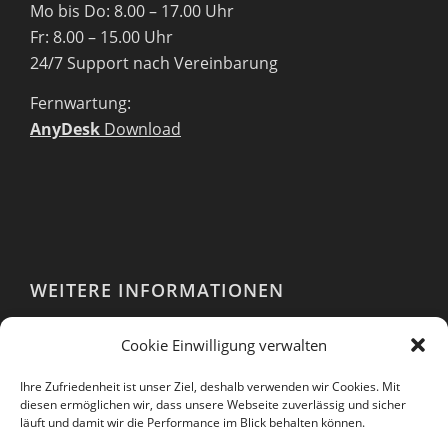
Mo bis Do: 8.00 – 17.00 Uhr
Fr: 8.00 – 15.00 Uhr
24/7 Support nach Vereinbarung
Fernwartung:
AnyDesk
Download
WEITERE INFORMATIONEN
Webshop
Cookie Einwilligung verwalten
Impressum
AGB
Ihre Zufriedenheit ist unser Ziel, deshalb verwenden wir Cookies. Mit
EULA
diesen ermöglichen wir, dass unsere Webseite zuverlässig und sicher
läuft und damit wir die Performance im Blick behalten können.
Datenschutzerklärung