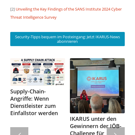
[2]
Unveiling the Key Findings of the SANS Institute 2024 Cyber
Threat Intelligence Survey
Security-Tipps bequem im Posteingang: Jetzt IKARUS-News
abonnieren
Supply-Chain-
Angriffe: Wenn
Dienstleister zum
Einfallstor werden
IKARUS unter den
Gewinnern der IÖB-
Challenge für