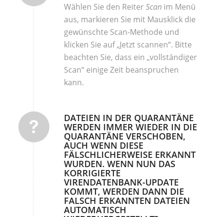
Wählen Sie den Reiter
Scan
im Menü
aus, markieren Sie mit Mausklick die
gewünschte Scan-Methode und
klicken Sie auf „Jetzt scannen“. Bitte
beachten Sie, dass ein „vollständiger
Scan“ einige Zeit beanspruchen
kann.
DATEIEN IN DER QUARANTÄNE
WERDEN IMMER WIEDER IN DIE
QUARANTÄNE VERSCHOBEN,
AUCH WENN DIESE
FÄLSCHLICHERWEISE ERKANNT
WURDEN. WENN NUN DAS
KORRIGIERTE
VIRENDATENBANK-UPDATE
KOMMT, WERDEN DANN DIE
FALSCH ERKANNTEN DATEIEN
AUTOMATISCH