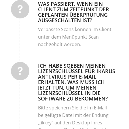
WAS PASSIERT, WENN EIN
CLIENT ZUM ZEITPUNKT DER
GEPLANTEN ÜBERPRÜFUNG
AUSGESCHALTEN IST?
Verpasste Scans können im Client
unter dem Menüpunkt Scan
nachgeholt werden.
ICH HABE SOEBEN MEINEN
LIZENZSCHLÜSSEL FÜR IKARUS
ANTI.VIRUS PER E-MAIL
ERHALTEN. WAS MUSS ICH
JETZT TUN, UM MEINEN
LIZENZSCHLÜSSEL IN DIE
SOFTWARE ZU BEKOMMEN?
Bitte speichern Sie die im E-Mail
beigefügte Datei mit der Endung
„.ikkey“ auf den Desktop Ihres