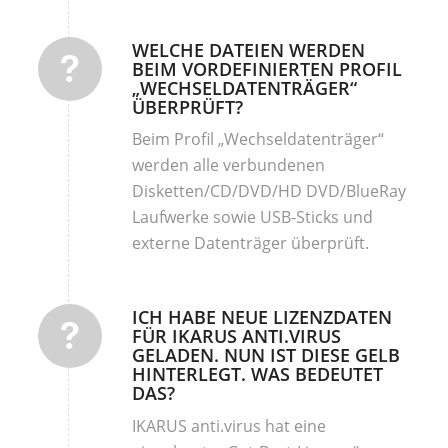
WELCHE DATEIEN WERDEN
BEIM VORDEFINIERTEN PROFIL
„WECHSELDATENTRÄGER“
ÜBERPRÜFT?
Beim Profil „Wechseldatenträger“
werden alle verbundenen
Disketten/CD/DVD/HD DVD/BlueRay
Laufwerke sowie USB-Sticks und
externe Datenträger überprüft.
ICH HABE NEUE LIZENZDATEN
FÜR IKARUS ANTI.VIRUS
GELADEN. NUN IST DIESE GELB
HINTERLEGT. WAS BEDEUTET
DAS?
IKARUS anti.virus hat eine