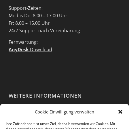
Support-Zeiten:
Mo bis Do: 8.00 – 17.00 Uhr
Fr: 8.00 – 15.00 Uhr
24/7 Support nach Vereinbarung
Fernwartung:
AnyDesk
Download
WEITERE INFORMATIONEN
Webshop
Cookie Einwilligung verwalten
Impressum
AGB
Ihre Zufriedenheit ist unser Ziel, deshalb verwenden wir Cookies. Mit
EULA
diesen ermöglichen wir, dass unsere Webseite zuverlässig und sicher