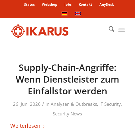
Status
Webshop
Jobs
Kontakt
AnyDesk
Supply-Chain-Angriffe:
Wenn Dienstleister zum
Einfallstor werden
/
26. Juni 2026
in
Analysen & Outbreaks
,
IT Security
,
Security News
Weiterlesen