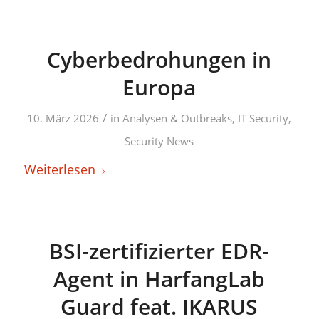
Cyberbedrohungen in
Europa
/
10. März 2026
in
Analysen & Outbreaks
,
IT Security
,
Security News
Weiterlesen
BSI-zertifizierter EDR-
Agent in HarfangLab
Guard feat. IKARUS