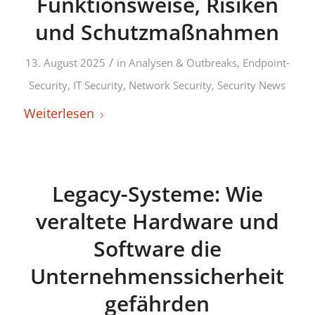
Funktionsweise, Risiken
und Schutzmaßnahmen
/
13. August 2025
in
Analysen & Outbreaks
,
Endpoint-
Security
,
IT Security
,
Network Security
,
Security News
Weiterlesen
Legacy-Systeme: Wie
veraltete Hardware und
Software die
Unternehmenssicherheit
gefährden