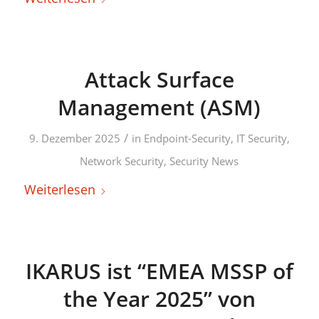
Attack Surface
Management (ASM)
/
9. Dezember 2025
in
Endpoint-Security
,
IT Security
,
Network Security
,
Security News
Weiterlesen
IKARUS ist “EMEA MSSP of
the Year 2025” von