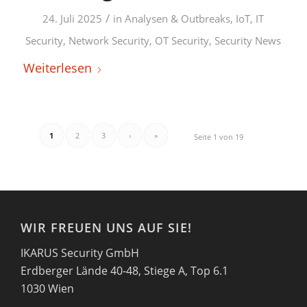
/
24. Juli 2025
in
Analysen & Outbreaks
,
IoT
,
IT
Security
,
Network Security
,
OT Security
,
Security News
Weiterlesen
1
2
3
›
»
Seite 1 von 19
WIR FREUEN UNS AUF SIE!
IKARUS Security GmbH
Erdberger Lände 40-48, Stiege A, Top 6.1
1030 Wien