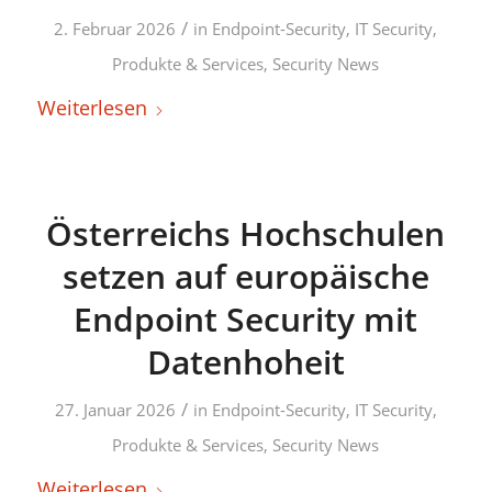
/
2. Februar 2026
in
Endpoint-Security
,
IT Security
,
Produkte & Services
,
Security News
Weiterlesen
Österreichs Hochschulen
setzen auf europäische
Endpoint Security mit
Datenhoheit
/
27. Januar 2026
in
Endpoint-Security
,
IT Security
,
Produkte & Services
,
Security News
Weiterlesen