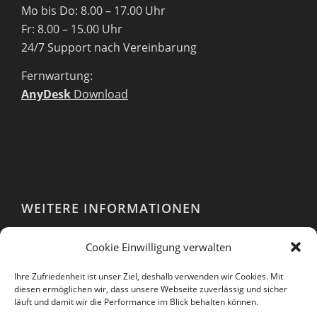
Mo bis Do: 8.00 – 17.00 Uhr
Fr: 8.00 – 15.00 Uhr
24/7 Support nach Vereinbarung
Fernwartung:
AnyDesk
Download
WEITERE INFORMATIONEN
Webshop
Cookie Einwilligung verwalten
Impressum
AGB
Ihre Zufriedenheit ist unser Ziel, deshalb verwenden wir Cookies. Mit
EULA
diesen ermöglichen wir, dass unsere Webseite zuverlässig und sicher
läuft und damit wir die Performance im Blick behalten können.
Datenschutzerklärung