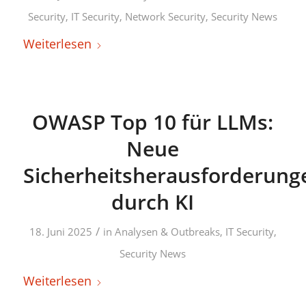
Security
,
IT Security
,
Network Security
,
Security News
Weiterlesen
OWASP Top 10 für LLMs:
Neue
Sicherheitsherausforderung
durch KI
/
18. Juni 2025
in
Analysen & Outbreaks
,
IT Security
,
Security News
Weiterlesen