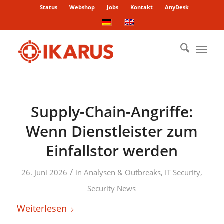
Status
Webshop
Jobs
Kontakt
AnyDesk
Supply-Chain-Angriffe:
Wenn Dienstleister zum
Einfallstor werden
/
26. Juni 2026
in
Analysen & Outbreaks
,
IT Security
,
Security News
Weiterlesen