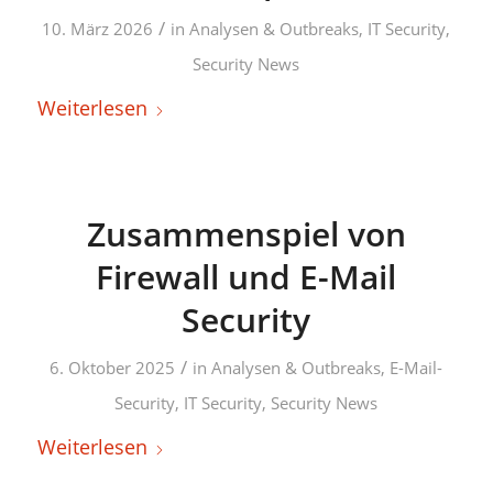
/
10. März 2026
in
Analysen & Outbreaks
,
IT Security
,
Security News
Weiterlesen
Zusammenspiel von
Firewall und E-Mail
Security
/
6. Oktober 2025
in
Analysen & Outbreaks
,
E-Mail-
Security
,
IT Security
,
Security News
Weiterlesen