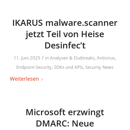
IKARUS malware.scanner
jetzt Teil von Heise
Desinfec’t
/
11. Juni 2025
in
Analysen & Outbreaks
,
Antivirus
,
Endpoint-Security
,
SDKs und APIs
,
Security News
Weiterlesen
Microsoft erzwingt
DMARC: Neue