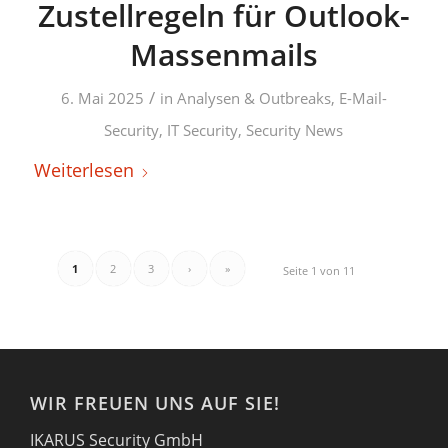
Zustellregeln für Outlook-
Massenmails
/
6. Mai 2025
in
Analysen & Outbreaks
,
E-Mail-
Security
,
IT Security
,
Security News
Weiterlesen
1
2
3
›
»
Seite 1 von 11
WIR FREUEN UNS AUF SIE!
IKARUS Security GmbH