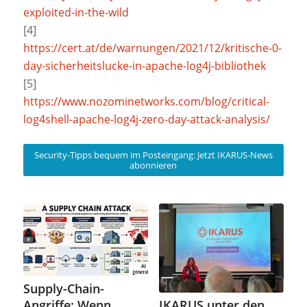
exploited-in-the-wild
[4]
https://cert.at/de/warnungen/2021/12/kritische-0-
day-sicherheitslucke-in-apache-log4j-bibliothek
[5]
https://www.nozominetworks.com/blog/critical-
log4shell-apache-log4j-zero-day-attack-analysis/
Security-Tipps bequem im Posteingang: Jetzt IKARUS-News
abonnieren
Supply-Chain-
IKARUS unter den
Angriffe: Wenn