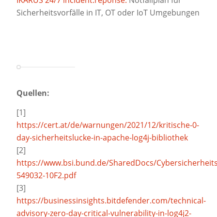
IKARUS 24/7 incident.reponse:
Notfallplan für
Sicherheitsvorfälle in IT, OT oder IoT Umgebungen
Quellen:
[1]
https://cert.at/de/warnungen/2021/12/kritische-0-
day-sicherheitslucke-in-apache-log4j-bibliothek
[2]
https://www.bsi.bund.de/SharedDocs/Cybersicherhei
549032-10F2.pdf
[3]
https://businessinsights.bitdefender.com/technical-
advisory-zero-day-critical-vulnerability-in-log4j2-