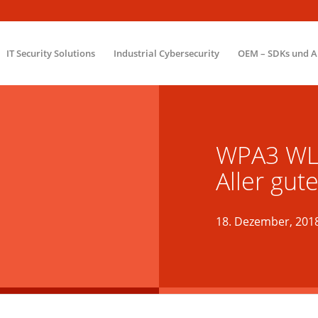
IT Security Solutions
Industrial Cybersecurity
OEM – SDKs und A
WPA3 WLA
Aller gut
18. Dezember, 201