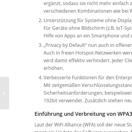
ergänzt, sodass sie nicht mehr einfach
verschiedenen Kombinationen wie bei W
Unterstützung für Systeme ohne Displa
Für Geräte ohne Bildschirm (z.B. IoT-
Hilfe von Apps an ein Smartphone und 
„Privacy by Default“ nun auch in offene
Auch in freien Hotspot-Netzwerken we
wird damit effektiv verhindert. Jeder Cl
erhöhen.
Verbesserte Funktionen für den Enterpr
Austria Cyber Security
Mit zeitgemäßen Verschlüsselungsstand
Challenge: nach dem
Sicherheitsanforderungen, beispielswei
Bewerb ist vor dem
192bit verwendet. Zusätzlich stehen ne
Bewerb
Einführung und Verbreitung von WPA3 
Laut der WiFi Alliance (WFA) soll der neue