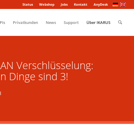
Status
Webshop
Jobs
Kontakt
AnyDesk
PIs
Privatkunden
News
Support
Über IKARUS
N Verschlüsselung:
en Dinge sind 3!
8