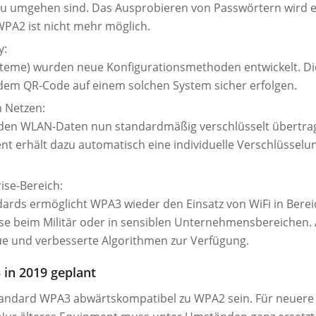
 zu umgehen sind. Das Ausprobieren von Passwörtern wird 
PA2 ist nicht mehr möglich.
y:
Systeme) wurden neue Konfigurationsmethoden entwickelt. D
dem QR-Code auf einem solchen System sicher erfolgen.
n Netzen:
rden WLAN-Daten nun standardmäßig verschlüsselt übertra
ient erhält dazu automatisch eine individuelle Verschlüsselu
ise-Bereich:
ards ermöglicht WPA3 wieder den Einsatz von WiFi in Bere
se beim Militär oder in sensiblen Unternehmensbereichen.
ue und verbesserte Algorithmen zur Verfügung.
in 2019 geplant
 Standard WPA3 abwärtskompatibel zu WPA2 sein. Für neuere 