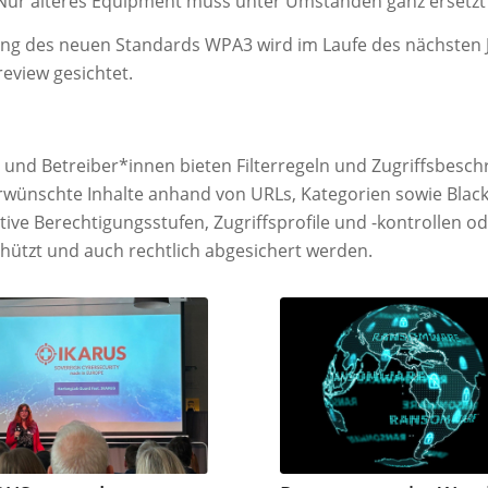
 Nur älteres Equipment muss unter Umständen ganz ersetzt
ng des neuen Standards WPA3 wird im Laufe des nächsten 
review gesichtet.
 und Betreiber*innen bieten Filterregeln und Zugriffsbesc
rwünschte Inhalte anhand von URLs, Kategorien sowie Black
ve Berechtigungsstufen, Zugriffsprofile und -kontrollen od
ützt und auch rechtlich abgesichert werden.