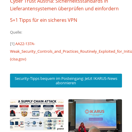
Cyber Trust Austria: Sicherheitsstandards in
Lieferantensystemen überprüfen und einfordern
5+1 Tipps für ein sicheres VPN
Quelle:
[1]
AA22-137A-
Weak_Security_Controls_and_Practices_Routinely_Exploited_for_Initia
(cisa.gov)
Security-Tipps bequem im Posteingang: Jetzt IKARUS-News
abonnieren