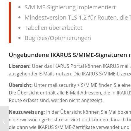
S/MIME-Signierung implementiert
Mindestversion TLS 1.2 für Routen, die
Tabellen überarbeitet
Bugfixes/Optimierungen
Ungebundene IKARUS S/MIME-Signaturen n
Lizenzen:
Über das IKARUS Portal können IKARUS mail.se
ausgehender E-Mails nutzen. Die IKARUS S/MIME-Lizenze
Übersicht:
Unter mail.security > S/MIME finden Sie ei
Die Übersicht enthält alle E-Mail-Adressen, die in IKAR
Route erfasst sind, werden nicht angezeigt.
Neuzuweisung:
In der Übersicht können Sie Mailboxen 
IKARUS mobile.management –
eine zweiwöchige Frist reserviert und können danach b
Server – Version 6.11.xx
die dann wie IKARUS S/MIME-Zertifikate verwendet und