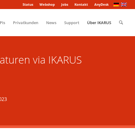
Status
Webshop
Jobs
Kontakt
AnyDesk
PIs
Privatkunden
News
Support
Über IKARUS
aturen via IKARUS
023