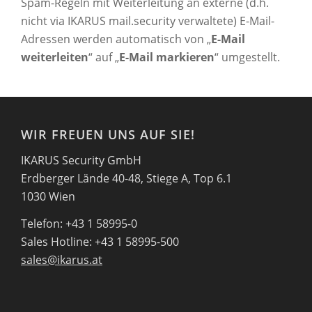
Spam-Regeln mit Weiterleitung an externe (d.h.
nicht via IKARUS mail.security verwaltete) E-Mail-
Adressen werden automatisch von „
E-Mail
weiterleiten
“ auf „
E-Mail markieren
“ umgestellt.
WIR FREUEN UNS AUF SIE!
IKARUS Security GmbH
Erdberger Lände 40-48, Stiege A, Top 6.1
1030 Wien
Telefon: +43 1 58995-0
Sales Hotline: +43 1 58995-500
sales@ikarus.at