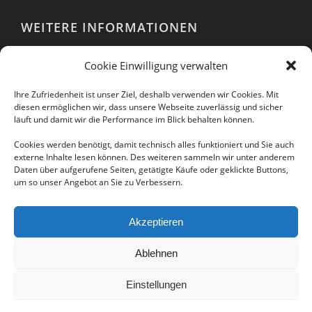
WEITERE INFORMATIONEN
Webshop
Cookie Einwilligung verwalten
Impressum
AGB
Ihre Zufriedenheit ist unser Ziel, deshalb verwenden wir Cookies. Mit
EULA
diesen ermöglichen wir, dass unsere Webseite zuverlässig und sicher
läuft und damit wir die Performance im Blick behalten können.
Datenschutzerklärung
Cookies werden benötigt, damit technisch alles funktioniert und Sie auch
externe Inhalte lesen können. Des weiteren sammeln wir unter anderem
Daten über aufgerufene Seiten, getätigte Käufe oder geklickte Buttons,
um so unser Angebot an Sie zu Verbessern.
Folgen Sie uns auch in unseren sozialen
Netzwerken:
Akzeptieren
Ablehnen
Einstellungen