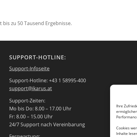
zt bis zu 50 Tausend Ergebnisse.
SUPPORT-HOTLINE:
Support-Infoseite
Support-Hotline: +43 1 58995-400
support@ikarus.at
Support-Zeiten:
Ihre Zufried
Mo bis Do: 8.00 – 17.00 Uhr
ermöglichen 
Fr: 8.00 – 15.00 Uhr
Performance
24/7 Support nach Vereinbarung
Cookies werd
Inhalte les
Fernwartung: