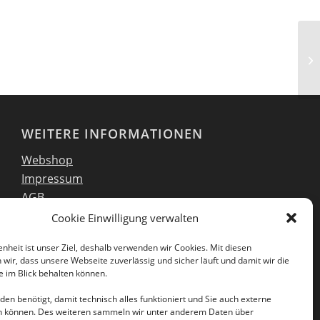
Sh
In
WEITERE INFORMATIONEN
Webshop
Impressum
AGB
EULA
Cookie Einwilligung verwalten
Datenschutzerklärung
enheit ist unser Ziel, deshalb verwenden wir Cookies. Mit diesen
wir, dass unsere Webseite zuverlässig und sicher läuft und damit wir die
 im Blick behalten können.
en benötigt, damit technisch alles funktioniert und Sie auch externe
Folgen Sie uns auch in unseren sozialen
en können. Des weiteren sammeln wir unter anderem Daten über
Netzwerken: