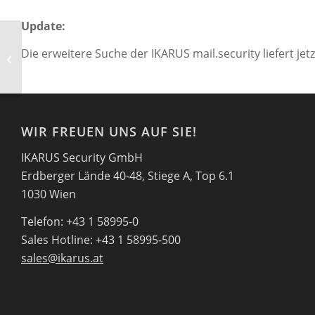
Update:
Auto-Konfiguration für neue AV
Die erweitere Suche der IKARUS mail.security liefert jet
Clients
WIR FREUEN UNS AUF SIE!
IKARUS Security GmbH
Erdberger Lände 40-48, Stiege A, Top 6.1
1030 Wien
Telefon: +43 1 58995-0
Sales Hotline: +43 1 58995-500
sales@ikarus.at