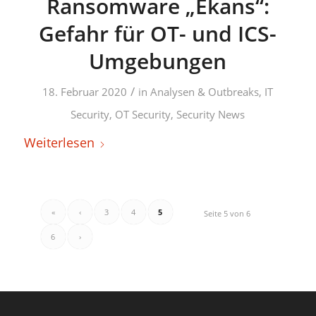
Ransomware „Ekans“:
Gefahr für OT- und ICS-
Umgebungen
/
18. Februar 2020
in
Analysen & Outbreaks
,
IT
Security
,
OT Security
,
Security News
Weiterlesen
«
‹
3
4
5
Seite 5 von 6
6
›