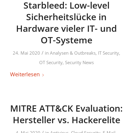
Starbleed: Low-level
Sicherheitslücke in
Hardware vieler IT- und
OT-Systeme
/
24. Mai 2020
in
Analysen & Outbreaks
,
IT Security
,
OT Security
,
Security News
Weiterlesen
MITRE ATT&CK Evaluation:
Hersteller vs. Hackerelite
/
4. Mai 2020
in
Antivirus
,
Cloud Security
,
E-Mail-