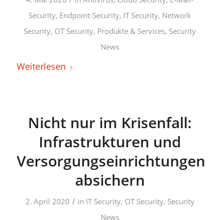
Security
,
Endpoint-Security
,
IT Security
,
Network
Security
,
OT Security
,
Produkte & Services
,
Security
News
Weiterlesen
Nicht nur im Krisenfall:
Infrastrukturen und
Versorgungseinrichtungen
absichern
/
2. April 2020
in
IT Security
,
OT Security
,
Security
News