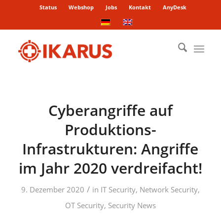
Status
Webshop
Jobs
Kontakt
AnyDesk
Cyberangriffe auf
Produktions-
Infrastrukturen: Angriffe
im Jahr 2020 verdreifacht!
/
9. Dezember 2020
in
IT Security
,
Network Security
,
OT Security
,
Security News