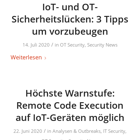
IoT- und OT-
Sicherheitslücken: 3 Tipps
um vorzubeugen
/
14. Juli 2020
in
OT Security
,
Security News
Weiterlesen
Höchste Warnstufe:
Remote Code Execution
auf IoT-Geräten möglich
/
22. Juni 2020
in
Analysen & Outbreaks
,
IT Security
,