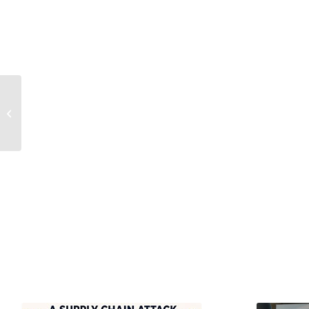
Ransomware-Attacke:
Do’s and Don‘ts