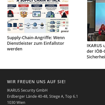
Supply-Chain-Angriffe: Wenn
Dienstleister zum Einfallstor
IKARUS 
werden
der IÖB-
Sicherhei
WIR FREUEN UNS AUF SIE!
IKARUS Security GmbH
Erdberger Lände 40-48, Stiege A, Top 6.1
1030 Wien