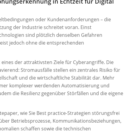
rohungserkennung in Echtzeit für Digital
weltbedingungen oder Kundenanforderungen – die
tzung der Industrie schreitet voran. Einst
chnologien sind plötzlich denselben Gefahren
umeist jedoch ohne die entsprechenden
eines der attraktivsten Ziele für Cyberangriffe. Die
ierend: Stromausfälle stellen ein zentrales Risiko für
lschaft und die wirtschaftliche Stabilität dar. Mehr
immer komplexer werdenden Automatisierung und
udem die Resilienz gegenüber Störfällen und die eigene
epaper, wie Sie Best practice-Strategien störungsfrei
z über Betriebsprozesse, Kommunikationsbeziehungen,
omalien schaffen sowie die technischen