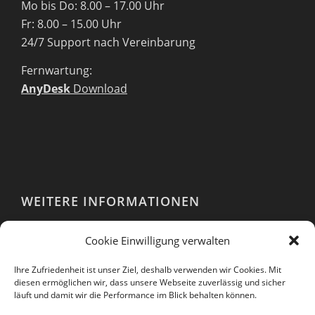
Mo bis Do: 8.00 – 17.00 Uhr
Fr: 8.00 – 15.00 Uhr
24/7 Support nach Vereinbarung
Fernwartung:
AnyDesk
Download
WEITERE INFORMATIONEN
Webshop
Cookie Einwilligung verwalten
Impressum
AGB
Ihre Zufriedenheit ist unser Ziel, deshalb verwenden wir Cookies. Mit
EULA
diesen ermöglichen wir, dass unsere Webseite zuverlässig und sicher
läuft und damit wir die Performance im Blick behalten können.
Datenschutzerklärung