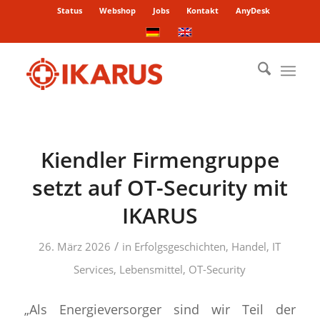
Status
Webshop
Jobs
Kontakt
AnyDesk
Kiendler Firmengruppe
setzt auf OT-Security mit
IKARUS
/
26. März 2026
in
Erfolgsgeschichten
,
Handel
,
IT
Services
,
Lebensmittel
,
OT-Security
„Als Energieversorger sind wir Teil der