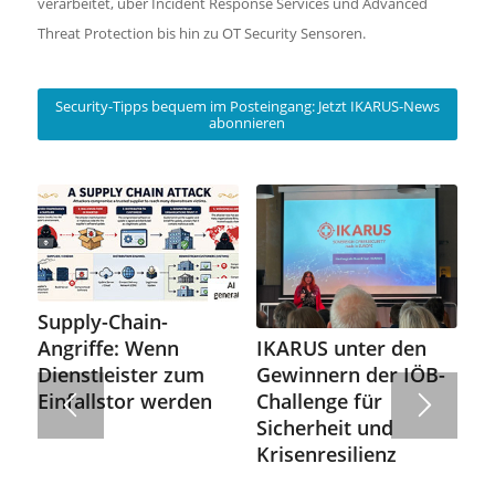
verarbeitet, über Incident Response Services und Advanced
Threat Protection bis hin zu OT Security Sensoren.
Security-Tipps bequem im Posteingang: Jetzt IKARUS-News
abonnieren
Supply-Chain-
IKARUS unter den
Angriffe: Wenn
Gewinnern der IÖB-
Dienstleister zum
Challenge für
Einfallstor werden
Sicherheit und
Krisenresilienz