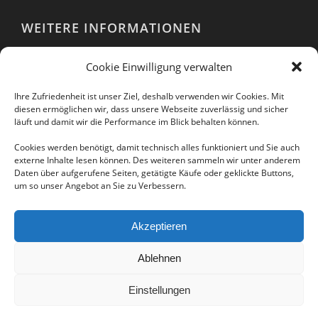
WEITERE INFORMATIONEN
Webshop
Cookie Einwilligung verwalten
Impressum
AGB
Ihre Zufriedenheit ist unser Ziel, deshalb verwenden wir Cookies. Mit
EULA
diesen ermöglichen wir, dass unsere Webseite zuverlässig und sicher
läuft und damit wir die Performance im Blick behalten können.
Datenschutzerklärung
Cookies werden benötigt, damit technisch alles funktioniert und Sie auch
externe Inhalte lesen können. Des weiteren sammeln wir unter anderem
Daten über aufgerufene Seiten, getätigte Käufe oder geklickte Buttons,
um so unser Angebot an Sie zu Verbessern.
Folgen Sie uns auch in unseren sozialen
Netzwerken:
Akzeptieren
Ablehnen
Einstellungen