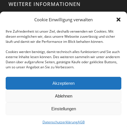
WEITERE INFORMATIONEN
Webshop
Cookie Einwilligung verwalten
Impressum
AGB
Ihre Zufriedenheit ist unser Ziel, deshalb verwenden wir Cookies. Mit
EULA
diesen ermöglichen wir, dass unsere Webseite zuverlässig und sicher
läuft und damit wir die Performance im Blick behalten können.
Datenschutzerklärung
Cookies werden benötigt, damit technisch alles funktioniert und Sie auch
externe Inhalte lesen können. Des weiteren sammeln wir unter anderem
Daten über aufgerufene Seiten, getätigte Käufe oder geklickte Buttons,
um so unser Angebot an Sie zu Verbessern.
Folgen Sie uns auch in unseren sozialen
Netzwerken:
Akzeptieren
Ablehnen
Einstellungen
Datenschutzerklärung
AGB
© Copyright -
IKARUS Security