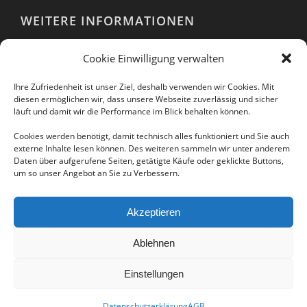
WEITERE INFORMATIONEN
Webshop
Cookie Einwilligung verwalten
Impressum
AGB
Ihre Zufriedenheit ist unser Ziel, deshalb verwenden wir Cookies. Mit
EULA
diesen ermöglichen wir, dass unsere Webseite zuverlässig und sicher
läuft und damit wir die Performance im Blick behalten können.
Datenschutzerklärung
Cookies werden benötigt, damit technisch alles funktioniert und Sie auch
externe Inhalte lesen können. Des weiteren sammeln wir unter anderem
Daten über aufgerufene Seiten, getätigte Käufe oder geklickte Buttons,
um so unser Angebot an Sie zu Verbessern.
Folgen Sie uns auch in unseren sozialen
Netzwerken:
Akzeptieren
Ablehnen
Einstellungen
Datenschutzerklärung
AGB
© Copyright -
IKARUS Security