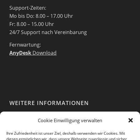
Support-Zeiten:
Mo bis Do: 8.00 – 17.00 Uhr
Fr: 8.00 – 15.00 Uhr
24/7 Support nach Vereinbarung
Fernwartung:
AnyDesk
Download
WEITERE INFORMATIONEN
Webshop
Cookie Einwilligung verwalten
Impressum
AGB
Ihre Zufriedenheit ist unser Ziel, deshalb verwenden wir Cookies. Mit
EULA
diesen ermöglichen wir, dass unsere Webseite zuverlässig und sicher