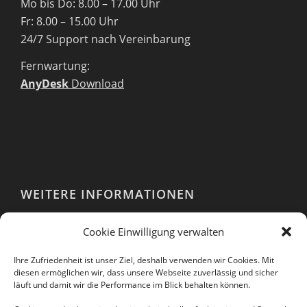
Mo bis Do: 8.00 – 17.00 Uhr
Fr: 8.00 – 15.00 Uhr
24/7 Support nach Vereinbarung
Fernwartung:
AnyDesk
Download
WEITERE INFORMATIONEN
Webshop
Cookie Einwilligung verwalten
Impressum
AGB
Ihre Zufriedenheit ist unser Ziel, deshalb verwenden wir Cookies. Mit
EULA
diesen ermöglichen wir, dass unsere Webseite zuverlässig und sicher
läuft und damit wir die Performance im Blick behalten können.
Datenschutzerklärung