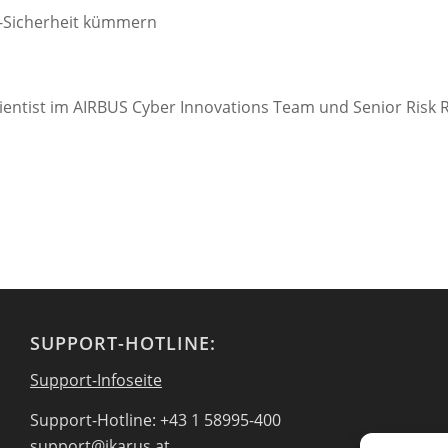
IT-Sicherheit kümmern
cientist im AIRBUS Cyber Innovations Team und Senior Risk 
SUPPORT-HOTLINE:
Support-Infoseite
Support-Hotline: +43 1 58995-400
support@ikarus.at