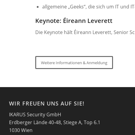
allgemeine „Geeks“, die sich um IT und 
Keynote: Éireann Leverett
Die Keynote hält Éireann Leverett, Senior S
Weitere Informationen & Anmeldung
WIR FREUEN UNS AUF SIE!
IKARUS Security GmbH
Erdberger Lände 40-48, Stiege A, Top 6.1
1030 Wien