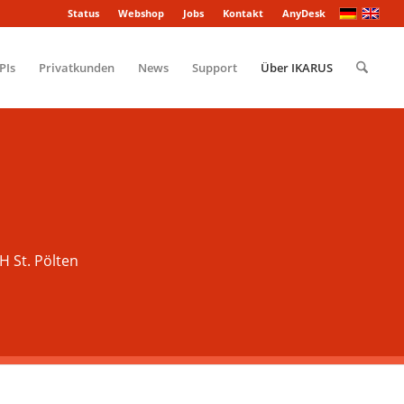
Status
Webshop
Jobs
Kontakt
AnyDesk
PIs
Privatkunden
News
Support
Über IKARUS
H St. Pölten